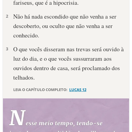
fariseus, que é a hipocrisia.
10 MANDAMENTOS
Não há nada escondido que não venha a ser
2
descoberto, ou oculto que não venha a ser
ESTUDOS BÍBLICOS
conhecido.
ESBOÇOS DE PREGAÇÃO
O que vocês disseram nas trevas será ouvido à
3
TEMAS
luz do dia, e o que vocês sussurraram aos
ouvidos dentro de casa, será proclamado dos
PERGUNTE À BÍBLIA
IA
telhados.
TERMO BÍBLICO
JOGOS
LEIA O CAPÍTULO COMPLETO:
LUCAS 12
QUEM SOMOS
LOJA BÍBLIAON