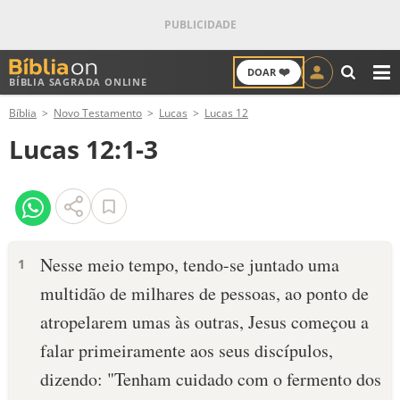
❤️
DOAR
BÍBLIA SAGRADA ONLINE
M
Bíblia
Novo Testamento
Lucas
Lucas 12
ANTIGO TESTAMENTO
Lucas 12:1-3
NOVO TESTAMENTO
VERSÍCULOS
VERSÍCULO DO DIA
Nesse meio tempo, tendo-se juntado uma
1
multidão de milhares de pessoas, ao ponto de
PALAVRA DO DIA
atropelarem umas às outras, Jesus começou a
SALMO DO DIA
falar primeiramente aos seus discípulos,
dizendo: "Tenham cuidado com o fermento dos
DEVOCIONAL DIÁRIO