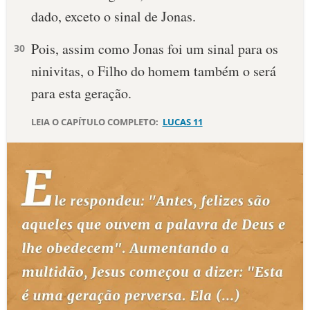
dado, exceto o sinal de Jonas.
10 MANDAMENTOS
Pois, assim como Jonas foi um sinal para os
30
ESTUDOS BÍBLICOS
ninivitas, o Filho do homem também o será
para esta geração.
ESBOÇOS DE PREGAÇÃO
LEIA O CAPÍTULO COMPLETO:
LUCAS 11
TEMAS
PERGUNTE À BÍBLIA
IA
TERMO BÍBLICO
JOGOS
QUEM SOMOS
LOJA BÍBLIAON