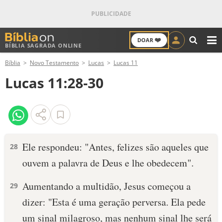
❤️
DOAR
BÍBLIA SAGRADA ONLINE
M
Bíblia
Novo Testamento
Lucas
Lucas 11
ANTIGO TESTAMENTO
Lucas 11:28-30
NOVO TESTAMENTO
VERSÍCULOS
VERSÍCULO DO DIA
Ele respondeu: "Antes, felizes são aqueles que
28
ouvem a palavra de Deus e lhe obedecem".
PALAVRA DO DIA
Aumentando a multidão, Jesus começou a
29
SALMO DO DIA
dizer: "Esta é uma geração perversa. Ela pede
DEVOCIONAL DIÁRIO
um sinal milagroso, mas nenhum sinal lhe será