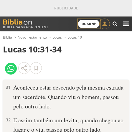
❤️
DOAR
BÍBLIA SAGRADA ONLINE
M
Bíblia
Novo Testamento
Lucas
Lucas 10
ANTIGO TESTAMENTO
Lucas 10:31-34
NOVO TESTAMENTO
VERSÍCULOS
VERSÍCULO DO DIA
Aconteceu estar descendo pela mesma estrada
31
um sacerdote. Quando viu o homem, passou
PALAVRA DO DIA
pelo outro lado.
SALMO DO DIA
E assim também um levita; quando chegou ao
32
DEVOCIONAL DIÁRIO
lugar e o viu, passou pelo outro lado.