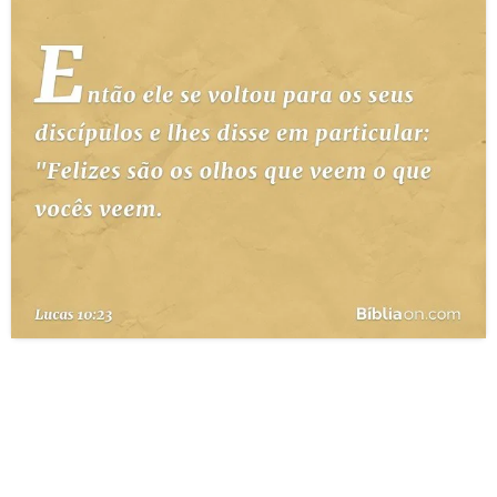
10 MANDAMENTOS
ESTUDOS BÍBLICOS
ESBOÇOS DE PREGAÇÃO
TEMAS
PERGUNTE À BÍBLIA
IA
TERMO BÍBLICO
JOGOS
QUEM SOMOS
LOJA BÍBLIAON