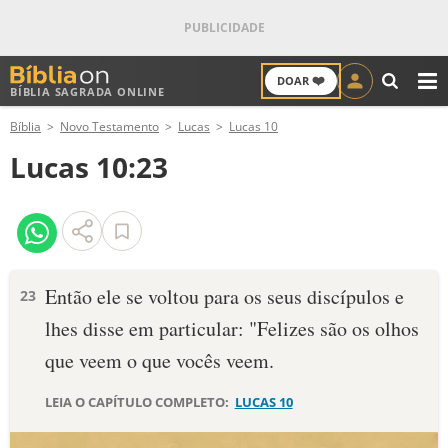
❤️
DOAR
BÍBLIA SAGRADA ONLINE
M
Bíblia
Novo Testamento
Lucas
Lucas 10
ANTIGO TESTAMENTO
Lucas 10:23
NOVO TESTAMENTO
VERSÍCULOS
VERSÍCULO DO DIA
Então ele se voltou para os seus discípulos e
23
lhes disse em particular: "Felizes são os olhos
PALAVRA DO DIA
que veem o que vocês veem.
SALMO DO DIA
LEIA O CAPÍTULO COMPLETO:
LUCAS 10
DEVOCIONAL DIÁRIO