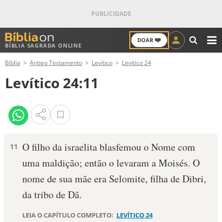
❤️
DOAR
BÍBLIA SAGRADA ONLINE
M
Bíblia
Antigo Testamento
Levítico
Levítico 24
ANTIGO TESTAMENTO
Levítico 24:11
NOVO TESTAMENTO
VERSÍCULOS
VERSÍCULO DO DIA
O filho da israelita blasfe­mou o Nome com
11
uma maldição; então o levaram a Moisés. O
PALAVRA DO DIA
nome de sua mãe era Selomite, filha de Dibri,
SALMO DO DIA
da tribo de Dã.
DEVOCIONAL DIÁRIO
LEIA O CAPÍTULO COMPLETO:
LEVÍTICO 24