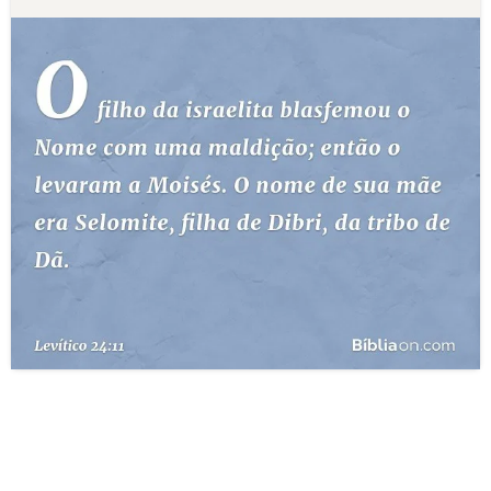
10 MANDAMENTOS
ESTUDOS BÍBLICOS
ESBOÇOS DE PREGAÇÃO
TEMAS
PERGUNTE À BÍBLIA
IA
TERMO BÍBLICO
JOGOS
QUEM SOMOS
LOJA BÍBLIAON