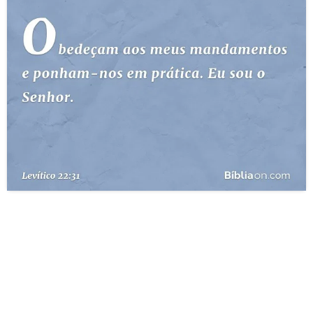
10 MANDAMENTOS
ESTUDOS BÍBLICOS
ESBOÇOS DE PREGAÇÃO
TEMAS
PERGUNTE À BÍBLIA
IA
TERMO BÍBLICO
JOGOS
QUEM SOMOS
LOJA BÍBLIAON