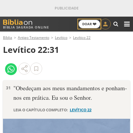
❤️
DOAR
BÍBLIA SAGRADA ONLINE
M
Bíblia
Antigo Testamento
Levítico
Levítico 22
ANTIGO TESTAMENTO
Levítico 22:31
NOVO TESTAMENTO
VERSÍCULOS
VERSÍCULO DO DIA
"Obedeçam aos meus mandamentos e ponham-
31
nos em prática. Eu sou o Senhor.
PALAVRA DO DIA
LEIA O CAPÍTULO COMPLETO:
LEVÍTICO 22
SALMO DO DIA
DEVOCIONAL DIÁRIO