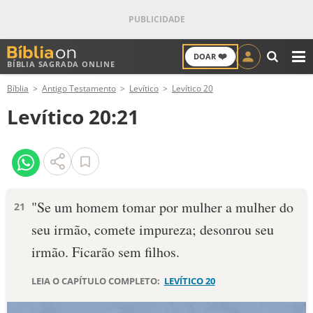
❤️
DOAR
BÍBLIA SAGRADA ONLINE
M
Bíblia
Antigo Testamento
Levítico
Levítico 20
ANTIGO TESTAMENTO
Levítico 20:21
NOVO TESTAMENTO
VERSÍCULOS
VERSÍCULO DO DIA
"Se um homem tomar por mulher a mulher do
21
seu irmão, comete impureza; deson­rou seu
PALAVRA DO DIA
irmão. Ficarão sem filhos.
SALMO DO DIA
LEIA O CAPÍTULO COMPLETO:
LEVÍTICO 20
DEVOCIONAL DIÁRIO