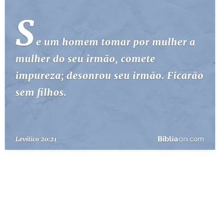
10 MANDAMENTOS
ESTUDOS BÍBLICOS
ESBOÇOS DE PREGAÇÃO
TEMAS
PERGUNTE À BÍBLIA
IA
TERMO BÍBLICO
JOGOS
QUEM SOMOS
LOJA BÍBLIAON