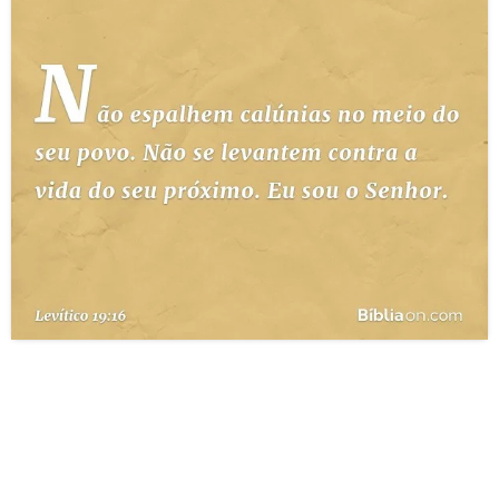
10 MANDAMENTOS
ESTUDOS BÍBLICOS
ESBOÇOS DE PREGAÇÃO
TEMAS
PERGUNTE À BÍBLIA
IA
TERMO BÍBLICO
JOGOS
QUEM SOMOS
LOJA BÍBLIAON