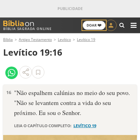
❤️
DOAR
BÍBLIA SAGRADA ONLINE
M
Bíblia
Antigo Testamento
Levítico
Levítico 19
ANTIGO TESTAMENTO
Levítico 19:16
NOVO TESTAMENTO
VERSÍCULOS
VERSÍCULO DO DIA
"Não espalhem calúnias no meio do seu povo.
16
"Não se levantem contra a vida do seu
PALAVRA DO DIA
próximo. Eu sou o Senhor.
SALMO DO DIA
LEIA O CAPÍTULO COMPLETO:
LEVÍTICO 19
DEVOCIONAL DIÁRIO