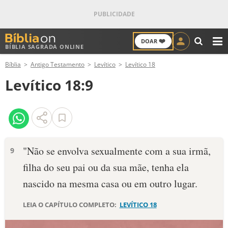
❤️
DOAR
BÍBLIA SAGRADA ONLINE
M
Bíblia
Antigo Testamento
Levítico
Levítico 18
ANTIGO TESTAMENTO
Levítico 18:9
NOVO TESTAMENTO
VERSÍCULOS
VERSÍCULO DO DIA
"Não se envolva sexualmente com a sua irmã,
9
filha do seu pai ou da sua mãe, tenha ela
PALAVRA DO DIA
nascido na mesma casa ou em outro lugar.
SALMO DO DIA
LEIA O CAPÍTULO COMPLETO:
LEVÍTICO 18
DEVOCIONAL DIÁRIO