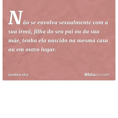
10 MANDAMENTOS
ESTUDOS BÍBLICOS
ESBOÇOS DE PREGAÇÃO
TEMAS
PERGUNTE À BÍBLIA
IA
TERMO BÍBLICO
JOGOS
QUEM SOMOS
LOJA BÍBLIAON