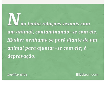
10 MANDAMENTOS
ESTUDOS BÍBLICOS
ESBOÇOS DE PREGAÇÃO
TEMAS
PERGUNTE À BÍBLIA
IA
TERMO BÍBLICO
JOGOS
QUEM SOMOS
LOJA BÍBLIAON