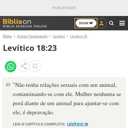
❤️
DOAR
BÍBLIA SAGRADA ONLINE
M
Bíblia
Antigo Testamento
Levítico
Levítico 18
ANTIGO TESTAMENTO
Levítico 18:23
NOVO TESTAMENTO
VERSÍCULOS
VERSÍCULO DO DIA
"Não tenha relações sexuais com um animal,
23
contaminando-se com ele. Mulher ne­nhuma se
PALAVRA DO DIA
porá diante de um animal para ajuntar-se com
SALMO DO DIA
ele; é depravação.
DEVOCIONAL DIÁRIO
LEIA O CAPÍTULO COMPLETO:
LEVÍTICO 18