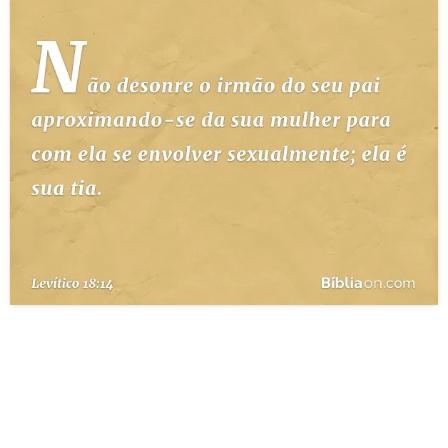
10 MANDAMENTOS
ESTUDOS BÍBLICOS
ESBOÇOS DE PREGAÇÃO
TEMAS
PERGUNTE À BÍBLIA
IA
TERMO BÍBLICO
JOGOS
QUEM SOMOS
LOJA BÍBLIAON