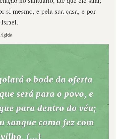
iciação no santuário, até que ele saia;
or si mesmo, e pela sua casa, e por
Israel.
rigida