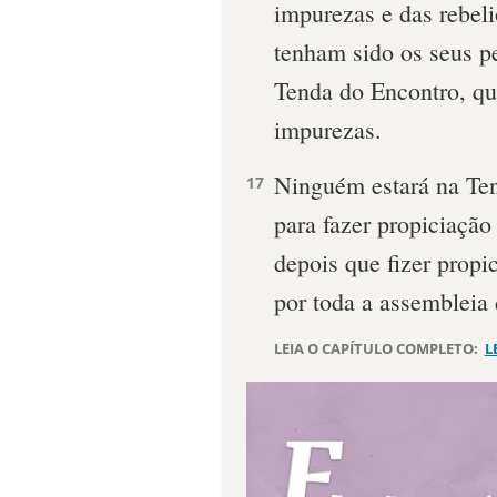
impu­rezas e das rebeli
tenham sido os seus p
Tenda do Encontro, que
impurezas.
Ninguém estará na Te
17
para fazer propiciação
depois que fizer propi
por toda a as­sembleia 
LEIA O CAPÍTULO COMPLETO:
L