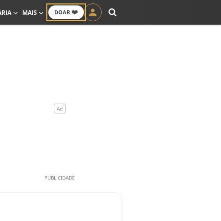
❤️
ÁRIA
MAIS
DOAR