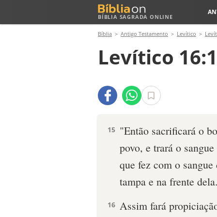
AN
BÍBLIA SAGRADA ONLINE
Bíblia
Antigo Testamento
Levítico
Levít
Levítico 16:
"Então sacrificará o b
15
povo, e trará o sangue
que fez com o sangue d
tampa e na frente dela
Assim fará propiciaçã
16