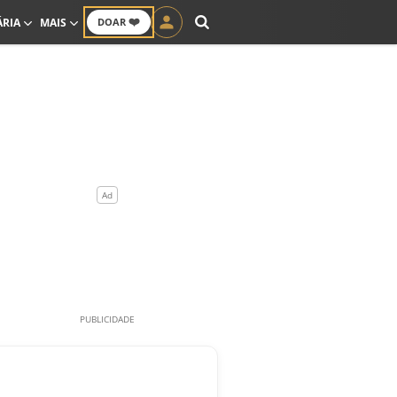
❤️
ÁRIA
MAIS
DOAR