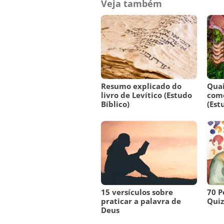
Veja também
Resumo explicado do
Quai
livro de Levítico (Estudo
come
Bíblico)
(Est
15 versículos sobre
70 P
praticar a palavra de
Quiz 
Deus