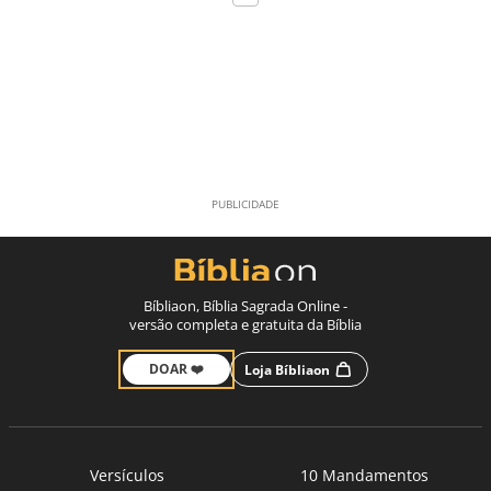
Bíbliaon, Bíblia Sagrada Online -
versão completa e gratuita da Bíblia
DOAR ❤️
Loja Bíbliaon
Versículos
10 Mandamentos