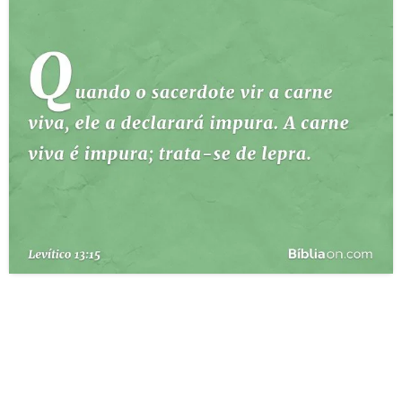
10 MANDAMENTOS
ESTUDOS BÍBLICOS
ESBOÇOS DE PREGAÇÃO
TEMAS
PERGUNTE À BÍBLIA
IA
TERMO BÍBLICO
JOGOS
QUEM SOMOS
LOJA BÍBLIAON