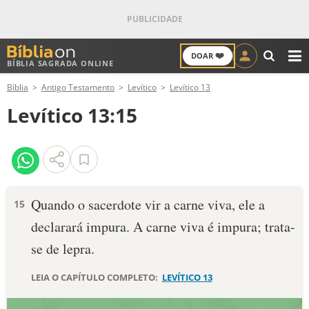
❤️
DOAR
BÍBLIA SAGRADA ONLINE
M
Bíblia
Antigo Testamento
Levítico
Levítico 13
ANTIGO TESTAMENTO
Levítico 13:15
NOVO TESTAMENTO
VERSÍCULOS
VERSÍCULO DO DIA
Quando o sacerdote vir a carne viva, ele a
15
declarará impura. A carne viva é impura; trata-
PALAVRA DO DIA
se de lepra.
SALMO DO DIA
LEIA O CAPÍTULO COMPLETO:
LEVÍTICO 13
DEVOCIONAL DIÁRIO