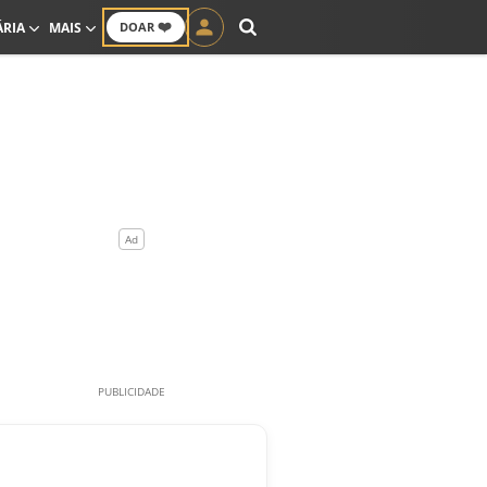
❤️
ÁRIA
MAIS
DOAR