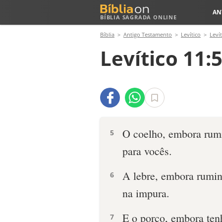
AN
BÍBLIA SAGRADA ONLINE
Bíblia
Antigo Testamento
Levítico
Levít
Levítico 11:5
O coelho, embora rumi
5
para vocês.
A lebre, embora rumin
6
na impura.
E o porco, embora ten
7