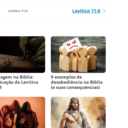
Levítico 11:6
Levítico 11:5
agem na Bíblia:
9 exemplos de
icação de Levítico
desobediência na Bíblia
8
(e suas consequências)