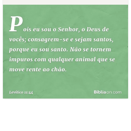
10 MANDAMENTOS
ESTUDOS BÍBLICOS
ESBOÇOS DE PREGAÇÃO
TEMAS
PERGUNTE À BÍBLIA
IA
TERMO BÍBLICO
JOGOS
QUEM SOMOS
LOJA BÍBLIAON