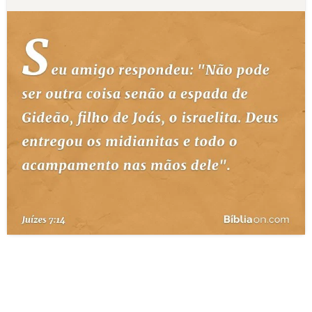
10 MANDAMENTOS
ESTUDOS BÍBLICOS
ESBOÇOS DE PREGAÇÃO
TEMAS
PERGUNTE À BÍBLIA
IA
TERMO BÍBLICO
JOGOS
QUEM SOMOS
LOJA BÍBLIAON