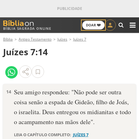
❤️
DOAR
BÍBLIA SAGRADA ONLINE
M
Bíblia
Antigo Testamento
Juízes
Juízes 7
ANTIGO TESTAMENTO
Juízes 7:14
NOVO TESTAMENTO
VERSÍCULOS
VERSÍCULO DO DIA
Seu amigo respondeu: "Não pode ser outra
14
coisa senão a espada de Gideão, filho de Joás,
PALAVRA DO DIA
o israelita. Deus entregou os midianitas e todo
SALMO DO DIA
o acampamento nas mãos dele".
DEVOCIONAL DIÁRIO
LEIA O CAPÍTULO COMPLETO:
JUÍZES 7