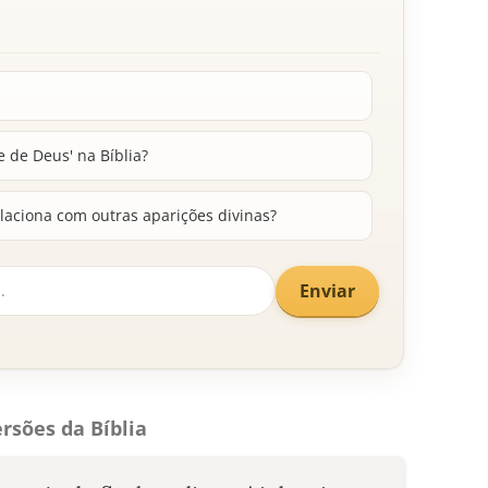
e de Deus' na Bíblia?
laciona com outras aparições divinas?
Enviar
rsões da Bíblia