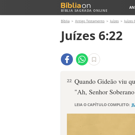
AN
BÍBLIA SAGRADA ONLINE
Bíblia
Antigo Testamento
Juízes
Juízes 
Juízes 6:22
Quando Gideão viu qu
22
"Ah, Senhor Soberano!
LEIA O CAPÍTULO COMPLETO:
J