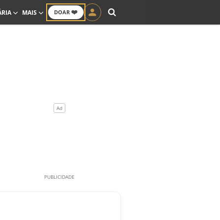
❤️
ÁRIA
MAIS
DOAR