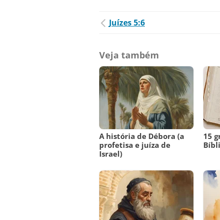
Juízes 5:6
Veja também
A história de Débora (a
15 g
profetisa e juíza de
Bíbl
Israel)