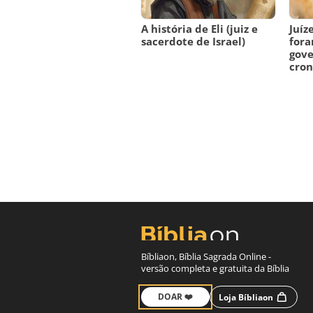
A história de Eli (juiz e
Juíz
sacerdote de Israel)
for
gov
cron
Bíbliaon, Bíblia Sagrada Online -
versão completa e gratuita da Bíblia
DOAR ❤️
Loja Bíbliaon