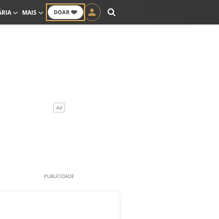
❤️
ÁRIA
MAIS
DOAR