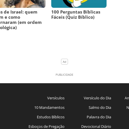
es de Israel: quem
100 Perguntas Bíblicas
am e como
Fáceis (Quiz Bíblico)
ernaram (em ordem
ológica)
Versículos
Versículo do Dia
An
10 Mandamentos
Salmo do Dia
N
Estudos Bíblicos
Palavra do Dia
Esboços de Pregação
Devocional Diário