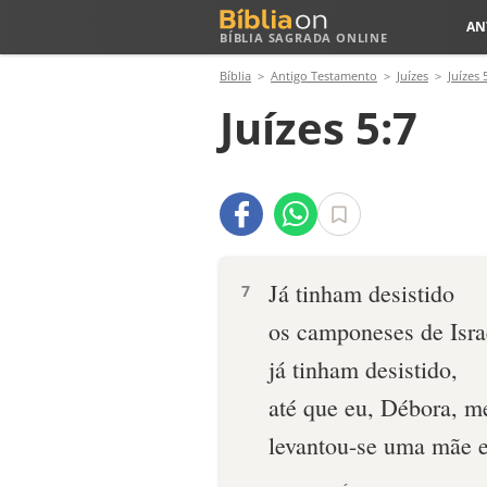
AN
BÍBLIA SAGRADA ONLINE
Bíblia
Antigo Testamento
Juízes
Juízes 
Juízes 5:7
Já tinham desistido
7
os camponeses de Isra
já tinham desistido,
até que eu, Débora, me
levantou-se uma mãe e