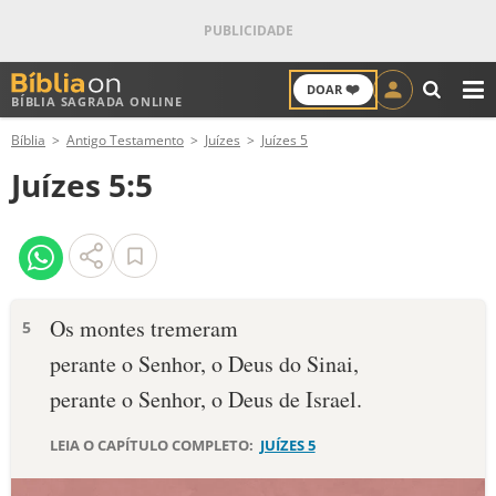
❤️
DOAR
BÍBLIA SAGRADA ONLINE
M
Bíblia
Antigo Testamento
Juízes
Juízes 5
ANTIGO TESTAMENTO
Juízes 5:5
NOVO TESTAMENTO
VERSÍCULOS
VERSÍCULO DO DIA
Os montes tremeram
5
perante o Senhor, o Deus do Sinai,
PALAVRA DO DIA
perante o Senhor, o Deus de Israel.
SALMO DO DIA
LEIA O CAPÍTULO COMPLETO:
JUÍZES 5
DEVOCIONAL DIÁRIO