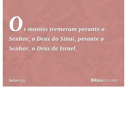
10 MANDAMENTOS
ESTUDOS BÍBLICOS
ESBOÇOS DE PREGAÇÃO
TEMAS
PERGUNTE À BÍBLIA
IA
TERMO BÍBLICO
JOGOS
QUEM SOMOS
LOJA BÍBLIAON