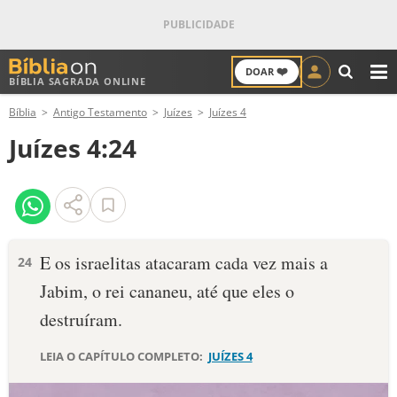
❤️
DOAR
BÍBLIA SAGRADA ONLINE
M
Bíblia
Antigo Testamento
Juízes
Juízes 4
ANTIGO TESTAMENTO
Juízes 4:24
NOVO TESTAMENTO
VERSÍCULOS
VERSÍCULO DO DIA
E os israelitas atacaram cada vez mais a
24
Jabim, o rei cananeu, até que eles o
PALAVRA DO DIA
destruíram.
SALMO DO DIA
LEIA O CAPÍTULO COMPLETO:
JUÍZES 4
DEVOCIONAL DIÁRIO