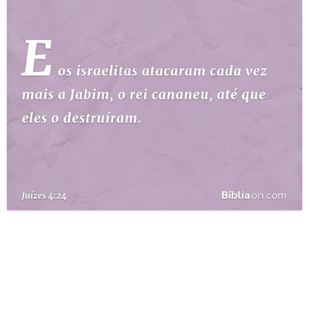
10 MANDAMENTOS
ESTUDOS BÍBLICOS
ESBOÇOS DE PREGAÇÃO
TEMAS
PERGUNTE À BÍBLIA
IA
TERMO BÍBLICO
JOGOS
QUEM SOMOS
LOJA BÍBLIAON