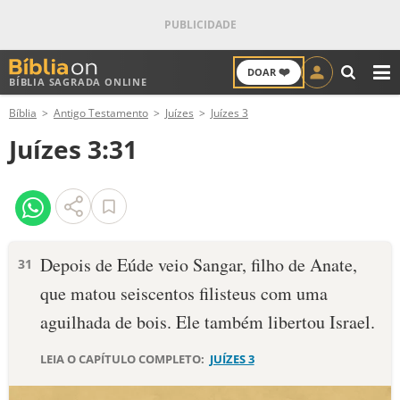
❤️
DOAR
BÍBLIA SAGRADA ONLINE
M
Bíblia
Antigo Testamento
Juízes
Juízes 3
ANTIGO TESTAMENTO
Juízes 3:31
NOVO TESTAMENTO
VERSÍCULOS
VERSÍCULO DO DIA
Depois de Eúde veio Sangar, filho de Anate,
31
que matou seiscentos filisteus com uma
PALAVRA DO DIA
aguilhada de bois. Ele também libertou Israel.
SALMO DO DIA
LEIA O CAPÍTULO COMPLETO:
JUÍZES 3
DEVOCIONAL DIÁRIO