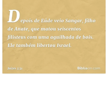
10 MANDAMENTOS
ESTUDOS BÍBLICOS
ESBOÇOS DE PREGAÇÃO
TEMAS
PERGUNTE À BÍBLIA
IA
TERMO BÍBLICO
JOGOS
QUEM SOMOS
LOJA BÍBLIAON