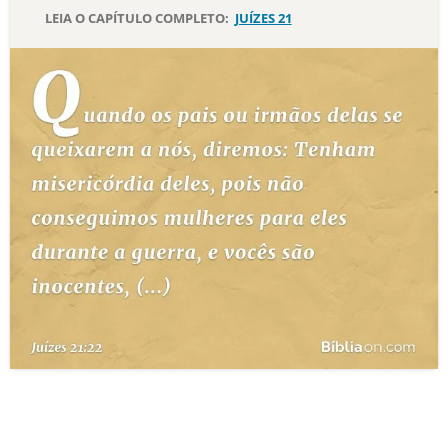
LEIA O CAPÍTULO COMPLETO:
JUÍZES 21
10 MANDAMENTOS
ESTUDOS BÍBLICOS
ESBOÇOS DE PREGAÇÃO
TEMAS
PERGUNTE À BÍBLIA
IA
TERMO BÍBLICO
JOGOS
QUEM SOMOS
LOJA BÍBLIAON