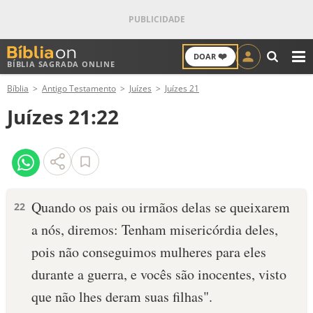
❤️
DOAR
BÍBLIA SAGRADA ONLINE
M
Bíblia
Antigo Testamento
Juízes
Juízes 21
ANTIGO TESTAMENTO
Juízes 21:22
NOVO TESTAMENTO
VERSÍCULOS
VERSÍCULO DO DIA
Quando os pais ou irmãos delas se queixarem
22
a nós, diremos: Tenham misericórdia deles,
PALAVRA DO DIA
pois não conseguimos mulheres para eles
SALMO DO DIA
durante a guerra, e vocês são inocentes, visto
que não lhes deram suas filhas".
DEVOCIONAL DIÁRIO