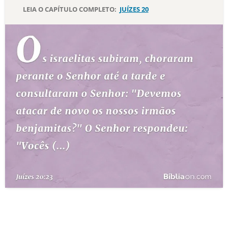
LEIA O CAPÍTULO COMPLETO:
JUÍZES 20
10 MANDAMENTOS
ESTUDOS BÍBLICOS
ESBOÇOS DE PREGAÇÃO
TEMAS
PERGUNTE À BÍBLIA
IA
TERMO BÍBLICO
JOGOS
QUEM SOMOS
LOJA BÍBLIAON