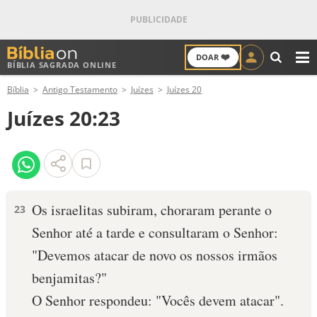
❤️
DOAR
BÍBLIA SAGRADA ONLINE
M
Bíblia
Antigo Testamento
Juízes
Juízes 20
ANTIGO TESTAMENTO
Juízes 20:23
NOVO TESTAMENTO
VERSÍCULOS
VERSÍCULO DO DIA
Os israelitas subiram, choraram perante o
23
Senhor até a tarde e consultaram o Senhor:
PALAVRA DO DIA
"Devemos atacar de novo os nossos irmãos
SALMO DO DIA
benjamitas?"
O Senhor respondeu: "Vocês devem atacar".
DEVOCIONAL DIÁRIO