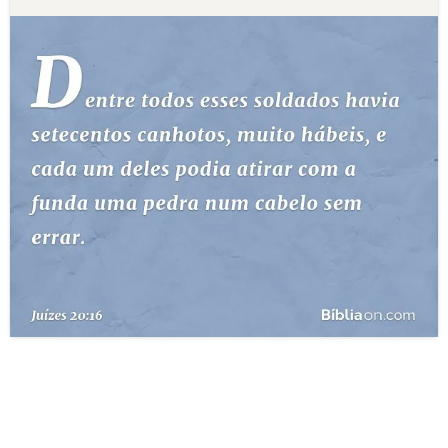
10 MANDAMENTOS
ESTUDOS BÍBLICOS
ESBOÇOS DE PREGAÇÃO
TEMAS
PERGUNTE À BÍBLIA
IA
TERMO BÍBLICO
JOGOS
QUEM SOMOS
LOJA BÍBLIAON