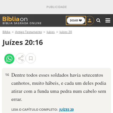
❤️
DOAR
BÍBLIA SAGRADA ONLINE
M
Bíblia
Antigo Testamento
Juízes
Juízes 20
ANTIGO TESTAMENTO
Juízes 20:16
NOVO TESTAMENTO
VERSÍCULOS
VERSÍCULO DO DIA
Dentre todos esses soldados havia setecentos
16
canhotos, muito hábeis, e cada um deles podia
PALAVRA DO DIA
atirar com a funda uma pedra num cabelo sem
SALMO DO DIA
errar.
DEVOCIONAL DIÁRIO
LEIA O CAPÍTULO COMPLETO:
JUÍZES 20