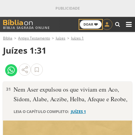
❤️
DOAR
BÍBLIA SAGRADA ONLINE
M
Bíblia
Antigo Testamento
Juízes
Juízes 1
ANTIGO TESTAMENTO
Juízes 1:31
NOVO TESTAMENTO
VERSÍCULOS
VERSÍCULO DO DIA
Nem Aser expulsou os que viviam em Aco,
31
Sidom, Alabe, Aczibe, Helba, Afeque e Reobe,
PALAVRA DO DIA
LEIA O CAPÍTULO COMPLETO:
JUÍZES 1
SALMO DO DIA
DEVOCIONAL DIÁRIO