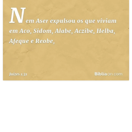
10 MANDAMENTOS
ESTUDOS BÍBLICOS
ESBOÇOS DE PREGAÇÃO
TEMAS
PERGUNTE À BÍBLIA
IA
TERMO BÍBLICO
JOGOS
QUEM SOMOS
LOJA BÍBLIAON