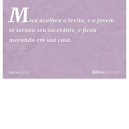
10 MANDAMENTOS
ESTUDOS BÍBLICOS
ESBOÇOS DE PREGAÇÃO
TEMAS
PERGUNTE À BÍBLIA
IA
TERMO BÍBLICO
JOGOS
QUEM SOMOS
LOJA BÍBLIAON