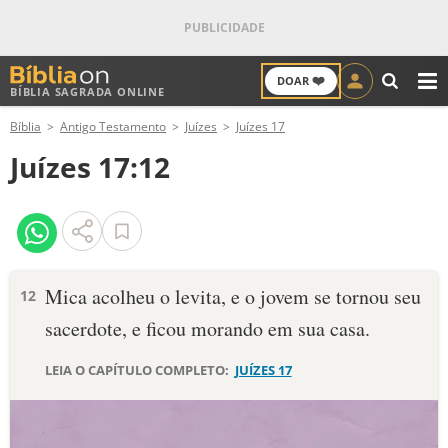
❤️
DOAR
BÍBLIA SAGRADA ONLINE
M
Bíblia
Antigo Testamento
Juízes
Juízes 17
ANTIGO TESTAMENTO
Juízes 17:12
NOVO TESTAMENTO
VERSÍCULOS
VERSÍCULO DO DIA
Mica acolheu o levita, e o jovem se tornou seu
12
sacerdote, e ficou morando em sua casa.
PALAVRA DO DIA
LEIA O CAPÍTULO COMPLETO:
JUÍZES 17
SALMO DO DIA
DEVOCIONAL DIÁRIO