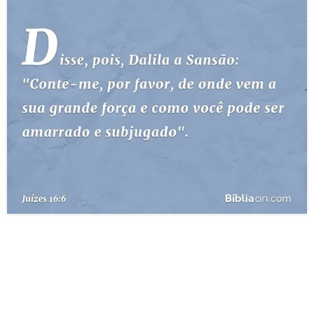
10 MANDAMENTOS
ESTUDOS BÍBLICOS
ESBOÇOS DE PREGAÇÃO
TEMAS
PERGUNTE À BÍBLIA
IA
TERMO BÍBLICO
JOGOS
QUEM SOMOS
LOJA BÍBLIAON