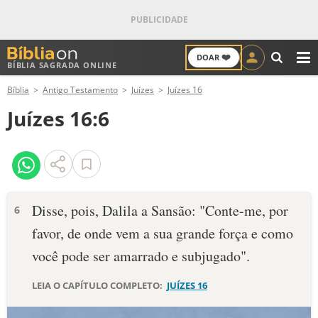
❤️
DOAR
BÍBLIA SAGRADA ONLINE
M
Bíblia
Antigo Testamento
Juízes
Juízes 16
ANTIGO TESTAMENTO
Juízes 16:6
NOVO TESTAMENTO
VERSÍCULOS
VERSÍCULO DO DIA
Disse, pois, Dalila a Sansão: "Conte-me, por
6
favor, de onde vem a sua grande força e como
PALAVRA DO DIA
você pode ser amarrado e subjugado".
SALMO DO DIA
LEIA O CAPÍTULO COMPLETO:
JUÍZES 16
DEVOCIONAL DIÁRIO