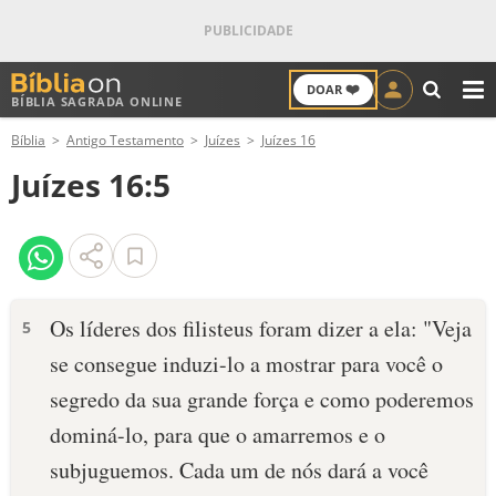
❤️
DOAR
BÍBLIA SAGRADA ONLINE
M
Bíblia
Antigo Testamento
Juízes
Juízes 16
ANTIGO TESTAMENTO
Juízes 16:5
NOVO TESTAMENTO
VERSÍCULOS
VERSÍCULO DO DIA
Os líderes dos filisteus foram dizer a ela: "Veja
5
se consegue induzi-lo a mostrar para você o
PALAVRA DO DIA
segredo da sua grande força e como poderemos
SALMO DO DIA
dominá-lo, para que o amarremos e o
subjuguemos. Cada um de nós dará a você
DEVOCIONAL DIÁRIO