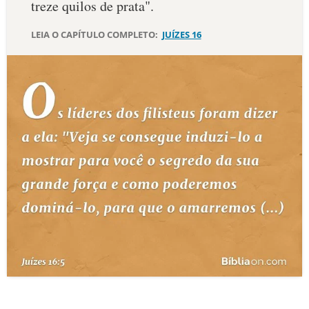
treze quilos de prata".
10 MANDAMENTOS
LEIA O CAPÍTULO COMPLETO:
JUÍZES 16
ESTUDOS BÍBLICOS
ESBOÇOS DE PREGAÇÃO
TEMAS
PERGUNTE À BÍBLIA
IA
TERMO BÍBLICO
JOGOS
QUEM SOMOS
LOJA BÍBLIAON