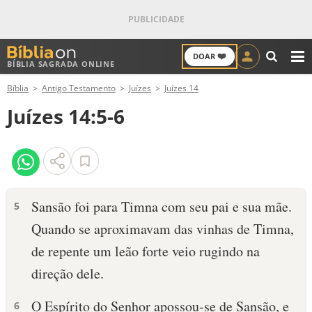
❤️
DOAR
BÍBLIA SAGRADA ONLINE
M
Bíblia
Antigo Testamento
Juízes
Juízes 14
ANTIGO TESTAMENTO
Juízes 14:5-6
NOVO TESTAMENTO
VERSÍCULOS
VERSÍCULO DO DIA
Sansão foi para Timna com seu pai e sua mãe.
5
Quando se aproximavam das vinhas de Timna,
PALAVRA DO DIA
de repente um leão forte veio rugindo na
SALMO DO DIA
direção dele.
DEVOCIONAL DIÁRIO
O Espírito do Senhor apossou-se de Sansão, e
6