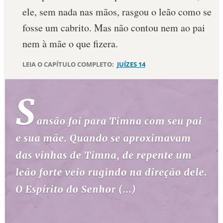
ele, sem nada nas mãos, rasgou o leão como se
10 MANDAMENTOS
fosse um cabrito. Mas não contou nem ao pai
nem à mãe o que fizera.
ESTUDOS BÍBLICOS
LEIA O CAPÍTULO COMPLETO:
JUÍZES 14
ESBOÇOS DE PREGAÇÃO
TEMAS
PERGUNTE À BÍBLIA
IA
TERMO BÍBLICO
JOGOS
QUEM SOMOS
LOJA BÍBLIAON