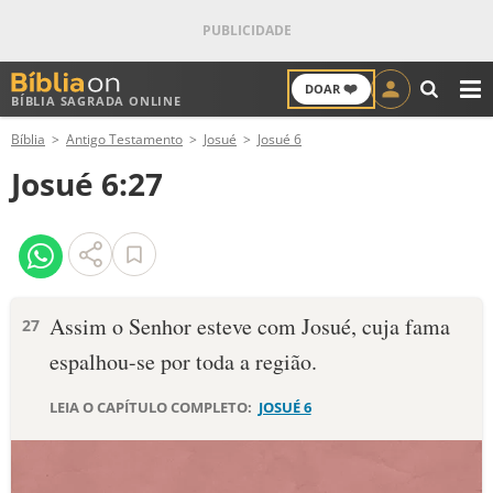
❤️
DOAR
BÍBLIA SAGRADA ONLINE
M
Bíblia
Antigo Testamento
Josué
Josué 6
ANTIGO TESTAMENTO
Josué 6:27
NOVO TESTAMENTO
VERSÍCULOS
VERSÍCULO DO DIA
Assim o Senhor esteve com Josué, cuja fama
27
espalhou-se por toda a região.
PALAVRA DO DIA
LEIA O CAPÍTULO COMPLETO:
JOSUÉ 6
SALMO DO DIA
DEVOCIONAL DIÁRIO