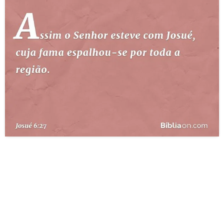
10 MANDAMENTOS
ESTUDOS BÍBLICOS
ESBOÇOS DE PREGAÇÃO
TEMAS
PERGUNTE À BÍBLIA
IA
TERMO BÍBLICO
JOGOS
QUEM SOMOS
LOJA BÍBLIAON