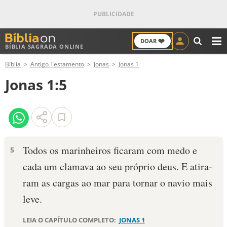
❤️
DOAR
BÍBLIA SAGRADA ONLINE
M
Bíblia
Antigo Testamento
Jonas
Jonas 1
ANTIGO TESTAMENTO
Jonas 1:5
NOVO TESTAMENTO
VERSÍCULOS
VERSÍCULO DO DIA
Todos os marinheiros ficaram com medo e
5
cada um clamava ao seu próprio deus. E atira­
PALAVRA DO DIA
ram as cargas ao mar para tornar o navio mais
SALMO DO DIA
leve.
DEVOCIONAL DIÁRIO
LEIA O CAPÍTULO COMPLETO:
JONAS 1