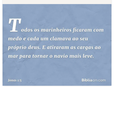
10 MANDAMENTOS
ESTUDOS BÍBLICOS
ESBOÇOS DE PREGAÇÃO
TEMAS
PERGUNTE À BÍBLIA
IA
TERMO BÍBLICO
JOGOS
QUEM SOMOS
LOJA BÍBLIAON