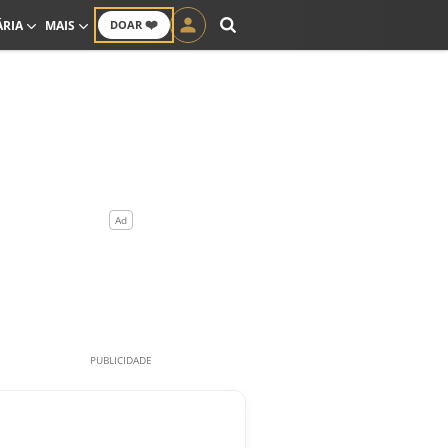
❤️
ÁRIA
MAIS
DOAR