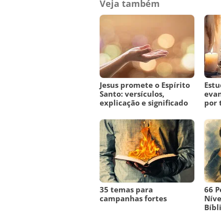
Veja também
Jesus promete o Espírito
Estu
Santo: versículos,
evan
explicação e significado
por
35 temas para
66 P
campanhas fortes
Níve
Bíbl