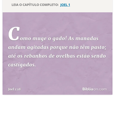
LEIA O CAPÍTULO COMPLETO:
JOEL 1
10 MANDAMENTOS
ESTUDOS BÍBLICOS
ESBOÇOS DE PREGAÇÃO
TEMAS
PERGUNTE À BÍBLIA
IA
TERMO BÍBLICO
JOGOS
QUEM SOMOS
LOJA BÍBLIAON