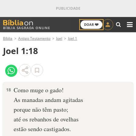
❤️
DOAR
BÍBLIA SAGRADA ONLINE
M
Bíblia
Antigo Testamento
Joel
Joel 1
ANTIGO TESTAMENTO
Joel 1:18
NOVO TESTAMENTO
VERSÍCULOS
VERSÍCULO DO DIA
Como muge o gado!
18
As manadas andam agitadas
PALAVRA DO DIA
porque não têm pasto;
SALMO DO DIA
até os rebanhos de ovelhas
estão sendo castigados.
DEVOCIONAL DIÁRIO