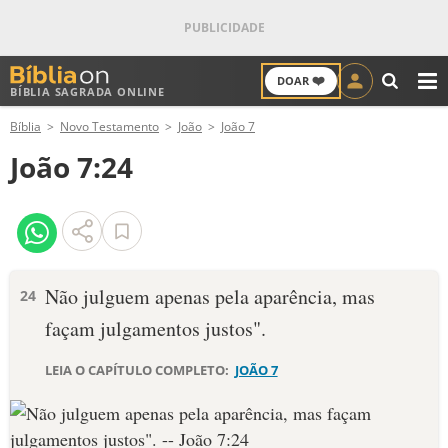
❤️
DOAR
BÍBLIA SAGRADA ONLINE
M
Bíblia
Novo Testamento
João
João 7
ANTIGO TESTAMENTO
João 7:24
NOVO TESTAMENTO
VERSÍCULOS
VERSÍCULO DO DIA
Não julguem apenas pela aparência, mas
24
façam julgamentos justos".
PALAVRA DO DIA
LEIA O CAPÍTULO COMPLETO:
JOÃO 7
SALMO DO DIA
DEVOCIONAL DIÁRIO