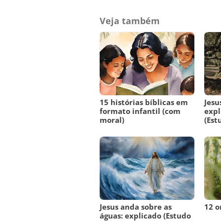
Veja também
15 histórias bíblicas em
Jesu
formato infantil (com
expl
moral)
(Est
Jesus anda sobre as
12 o
águas: explicado (Estudo