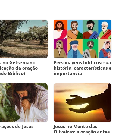
s no Getsêmani:
Personagens bíblicos: sua
icação da oração
história, características e
udo Bíblico)
importância
rações de Jesus
Jesus no Monte das
Oliveiras: a oração antes