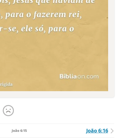
João 6:16
João 6:15