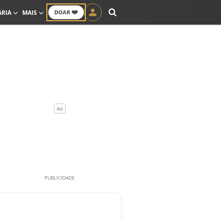
❤️
ÁRIA
MAIS
DOAR