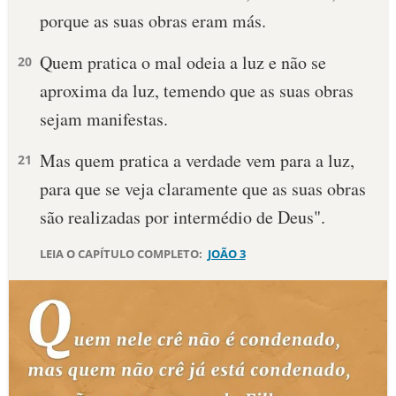
porque as suas obras eram más.
10 MANDAMENTOS
Quem pratica o mal odeia a luz e não se
20
ESTUDOS BÍBLICOS
aproxima da luz, temendo que as suas obras
sejam manifestas.
ESBOÇOS DE PREGAÇÃO
Mas quem pratica a verdade vem para a luz,
21
TEMAS
para que se veja claramente que as suas obras
PERGUNTE À BÍBLIA
são realizadas por intermédio de Deus".
IA
LEIA O CAPÍTULO COMPLETO:
JOÃO 3
TERMO BÍBLICO
JOGOS
QUEM SOMOS
LOJA BÍBLIAON