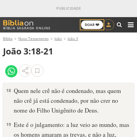
❤️
DOAR
BÍBLIA SAGRADA ONLINE
M
Bíblia
Novo Testamento
João
João 3
ANTIGO TESTAMENTO
João 3:18-21
NOVO TESTAMENTO
VERSÍCULOS
VERSÍCULO DO DIA
Quem nele crê não é condenado, mas quem
18
não crê já está condenado, por não crer no
PALAVRA DO DIA
nome do Filho Unigênito de Deus.
SALMO DO DIA
Este é o julgamento: a luz veio ao mundo, mas
19
DEVOCIONAL DIÁRIO
os homens amaram as trevas, e não a luz,