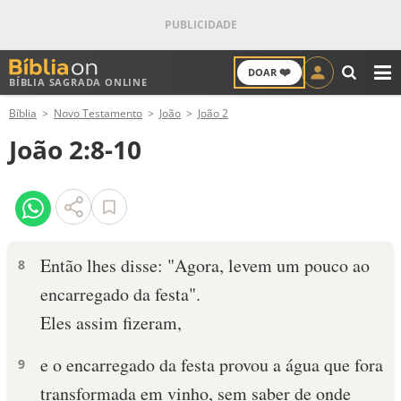
❤️
DOAR
BÍBLIA SAGRADA ONLINE
M
Bíblia
Novo Testamento
João
João 2
ANTIGO TESTAMENTO
João 2:8-10
NOVO TESTAMENTO
VERSÍCULOS
VERSÍCULO DO DIA
Então lhes disse: "Agora, levem um pouco ao
8
encarregado da festa".
PALAVRA DO DIA
Eles assim fizeram,
SALMO DO DIA
e o encarregado da festa provou a água que fora
9
DEVOCIONAL DIÁRIO
transformada em vinho, sem saber de onde