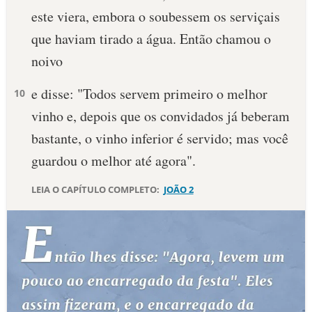
este viera, embora o soubessem os serviçais
10 MANDAMENTOS
que haviam tirado a água. Então chamou o
noivo
ESTUDOS BÍBLICOS
e disse: "Todos servem primeiro o melhor
10
ESBOÇOS DE PREGAÇÃO
vinho e, depois que os convidados já beberam
TEMAS
bastante, o vinho inferior é servido; mas você
guardou o melhor até agora".
PERGUNTE À BÍBLIA
IA
LEIA O CAPÍTULO COMPLETO:
JOÃO 2
TERMO BÍBLICO
JOGOS
QUEM SOMOS
LOJA BÍBLIAON