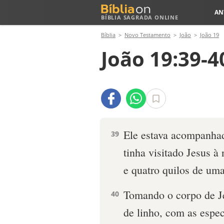
AN
BÍBLIA SAGRADA ONLINE
Bíblia
Novo Testamento
João
João 19
João 19:39-4
Ele estava acompanha
39
tinha visitado Jesus à
e quatro quilos de uma
Tomando o corpo de Je
40
de linho, com as espe