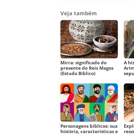
Veja também
Mirra: significado do
A hi
presente do Reis Magos
Ari
(Estudo Bíblico)
sepu
Personagens bíblicos: sua
Expl
história, características e
ress