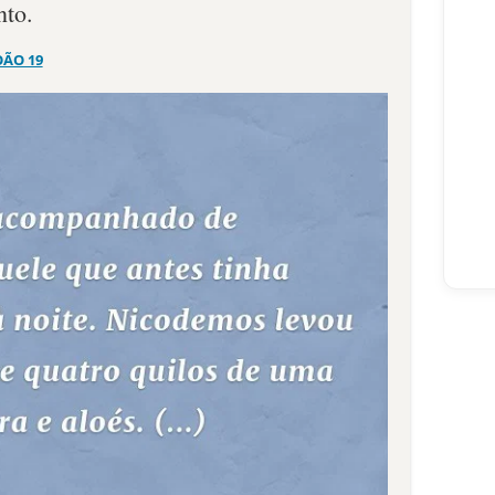
nto.
OÃO 19