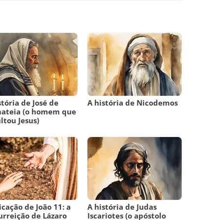
stória de José de
A história de Nicodemos
mateia (o homem que
ltou Jesus)
icação de João 11: a
A história de Judas
urreição de Lázaro
Iscariotes (o apóstolo