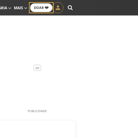
❤️
ÁRIA
MAIS
DOAR