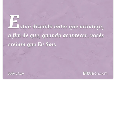
10 MANDAMENTOS
ESTUDOS BÍBLICOS
ESBOÇOS DE PREGAÇÃO
TEMAS
PERGUNTE À BÍBLIA
IA
TERMO BÍBLICO
JOGOS
QUEM SOMOS
LOJA BÍBLIAON