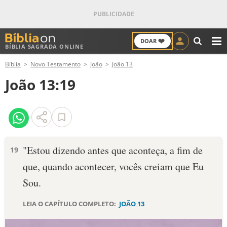
❤️
DOAR
BÍBLIA SAGRADA ONLINE
M
Bíblia
Novo Testamento
João
João 13
ANTIGO TESTAMENTO
João 13:19
NOVO TESTAMENTO
VERSÍCULOS
VERSÍCULO DO DIA
"Estou dizendo antes que aconteça, a fim de
19
que, quando acontecer, vocês creiam que Eu
PALAVRA DO DIA
Sou.
SALMO DO DIA
LEIA O CAPÍTULO COMPLETO:
JOÃO 13
DEVOCIONAL DIÁRIO