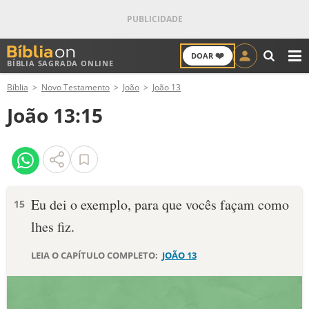
❤️
DOAR
BÍBLIA SAGRADA ONLINE
M
Bíblia
Novo Testamento
João
João 13
ANTIGO TESTAMENTO
João 13:15
NOVO TESTAMENTO
VERSÍCULOS
VERSÍCULO DO DIA
Eu dei o exemplo, para que vocês façam como
15
lhes fiz.
PALAVRA DO DIA
LEIA O CAPÍTULO COMPLETO:
JOÃO 13
SALMO DO DIA
DEVOCIONAL DIÁRIO