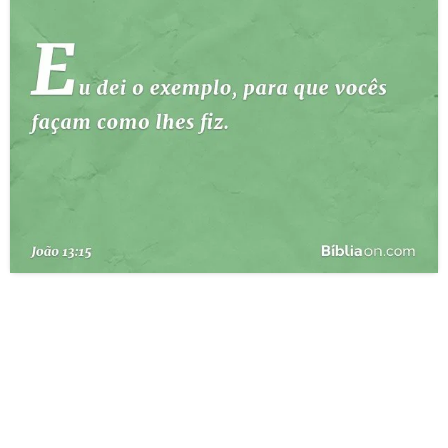
10 MANDAMENTOS
ESTUDOS BÍBLICOS
ESBOÇOS DE PREGAÇÃO
TEMAS
PERGUNTE À BÍBLIA
IA
TERMO BÍBLICO
JOGOS
QUEM SOMOS
LOJA BÍBLIAON