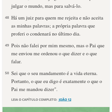
julgar o mundo, mas para salvá-lo.
10 MANDAMENTOS
Há um juiz para quem me rejeita e não aceita
48
ESTUDOS BÍBLICOS
as minhas palavras; a própria palavra que
proferi o condenará no último dia.
ESBOÇOS DE PREGAÇÃO
Pois não falei por mim mesmo, mas o Pai que
49
TEMAS
me enviou me ordenou o que dizer e o que
PERGUNTE À BÍBLIA
falar.
IA
Sei que o seu mandamento é a vida eterna.
TERMO BÍBLICO
50
JOGOS
Portanto, o que eu digo é exatamente o que o
QUEM SOMOS
Pai me mandou dizer".
LOJA BÍBLIAON
LEIA O CAPÍTULO COMPLETO:
JOÃO 12