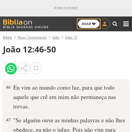
❤️
DOAR
BÍBLIA SAGRADA ONLINE
M
Bíblia
Novo Testamento
João
João 12
ANTIGO TESTAMENTO
João 12:46-50
NOVO TESTAMENTO
VERSÍCULOS
VERSÍCULO DO DIA
Eu vim ao mundo como luz, para que todo
46
aquele que crê em mim não permaneça nas
PALAVRA DO DIA
trevas.
SALMO DO DIA
"Se alguém ouve as minhas palavras e não lhes
47
DEVOCIONAL DIÁRIO
obedece, eu não o julgo. Pois não vim para