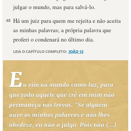
julgar o mundo, mas para salvá-lo.
10 MANDAMENTOS
Há um juiz para quem me rejeita e não aceita
48
ESTUDOS BÍBLICOS
as minhas palavras; a própria palavra que
proferi o condenará no último dia.
ESBOÇOS DE PREGAÇÃO
LEIA O CAPÍTULO COMPLETO:
JOÃO 12
TEMAS
PERGUNTE À BÍBLIA
IA
TERMO BÍBLICO
JOGOS
QUEM SOMOS
LOJA BÍBLIAON