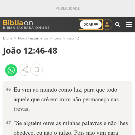
❤️
DOAR
BÍBLIA SAGRADA ONLINE
M
Bíblia
Novo Testamento
João
João 12
ANTIGO TESTAMENTO
João 12:46-48
NOVO TESTAMENTO
VERSÍCULOS
VERSÍCULO DO DIA
Eu vim ao mundo como luz, para que todo
46
aquele que crê em mim não permaneça nas
PALAVRA DO DIA
trevas.
SALMO DO DIA
"Se alguém ouve as minhas palavras e não lhes
47
DEVOCIONAL DIÁRIO
obedece, eu não o julgo. Pois não vim para