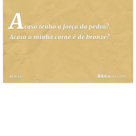
10 MANDAMENTOS
ESTUDOS BÍBLICOS
ESBOÇOS DE PREGAÇÃO
TEMAS
PERGUNTE À BÍBLIA
IA
TERMO BÍBLICO
JOGOS
QUEM SOMOS
LOJA BÍBLIAON