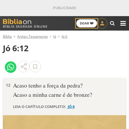
❤️
DOAR
BÍBLIA SAGRADA ONLINE
M
Bíblia
Antigo Testamento
Jó
Jó 6
ANTIGO TESTAMENTO
Jó 6:12
NOVO TESTAMENTO
VERSÍCULOS
VERSÍCULO DO DIA
Acaso tenho a força da pedra?
12
Acaso a minha carne é de bronze?
PALAVRA DO DIA
LEIA O CAPÍTULO COMPLETO:
JÓ 6
SALMO DO DIA
DEVOCIONAL DIÁRIO