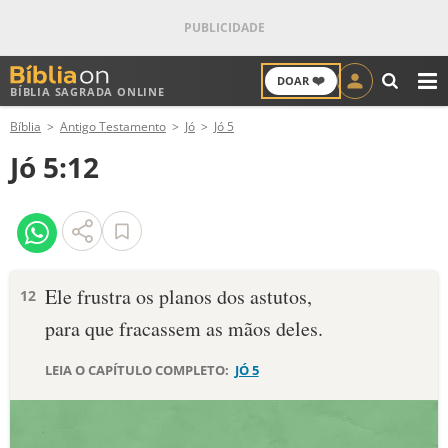
❤️
DOAR
BÍBLIA SAGRADA ONLINE
M
Bíblia
Antigo Testamento
Jó
Jó 5
ANTIGO TESTAMENTO
Jó 5:12
NOVO TESTAMENTO
VERSÍCULOS
VERSÍCULO DO DIA
Ele frustra os planos dos astutos,
12
para que fracassem as mãos deles.
PALAVRA DO DIA
LEIA O CAPÍTULO COMPLETO:
JÓ 5
SALMO DO DIA
DEVOCIONAL DIÁRIO