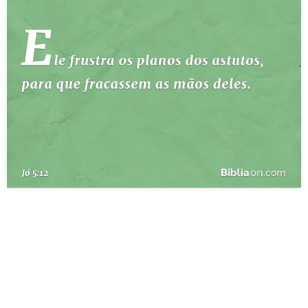
10 MANDAMENTOS
ESTUDOS BÍBLICOS
ESBOÇOS DE PREGAÇÃO
TEMAS
PERGUNTE À BÍBLIA
IA
TERMO BÍBLICO
JOGOS
QUEM SOMOS
LOJA BÍBLIAON