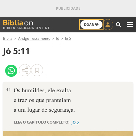
❤️
DOAR
BÍBLIA SAGRADA ONLINE
M
Bíblia
Antigo Testamento
Jó
Jó 5
ANTIGO TESTAMENTO
Jó 5:11
NOVO TESTAMENTO
VERSÍCULOS
VERSÍCULO DO DIA
Os humildes, ele exalta
11
e traz os que pranteiam
PALAVRA DO DIA
a um lugar de segurança.
SALMO DO DIA
LEIA O CAPÍTULO COMPLETO:
JÓ 5
DEVOCIONAL DIÁRIO