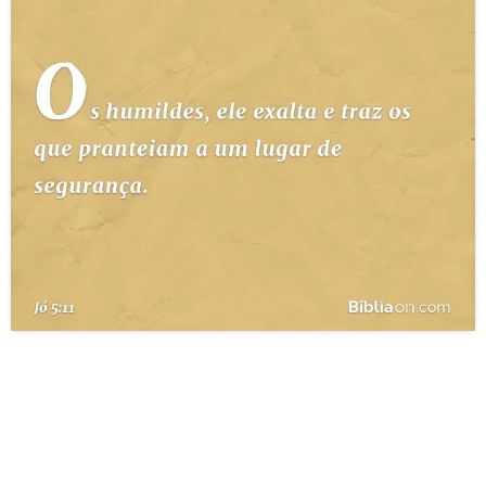
10 MANDAMENTOS
ESTUDOS BÍBLICOS
ESBOÇOS DE PREGAÇÃO
TEMAS
PERGUNTE À BÍBLIA
IA
TERMO BÍBLICO
JOGOS
QUEM SOMOS
LOJA BÍBLIAON