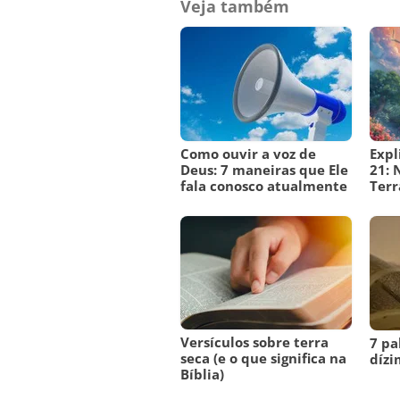
Veja também
Como ouvir a voz de
Expl
Deus: 7 maneiras que Ele
21: 
fala conosco atualmente
Terr
Versículos sobre terra
7 pa
seca (e o que significa na
dízi
Bíblia)