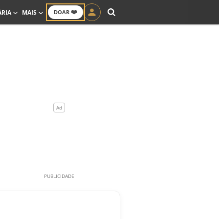
❤️
ÁRIA
MAIS
DOAR