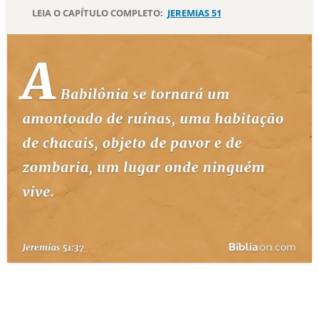
LEIA O CAPÍTULO COMPLETO:
JEREMIAS 51
10 MANDAMENTOS
ESTUDOS BÍBLICOS
ESBOÇOS DE PREGAÇÃO
TEMAS
PERGUNTE À BÍBLIA
IA
TERMO BÍBLICO
JOGOS
QUEM SOMOS
LOJA BÍBLIAON