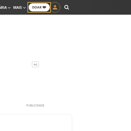
❤️
ÁRIA
MAIS
DOAR