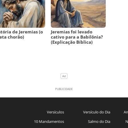
stória de Jeremias (o
Jeremias foi levado
eta chorão)
cativo para a Babilônia?
(Explicação Bíblica)
Versículos
Versículo do Dia
An
10 Mandamentos
Salmo do Dia
N