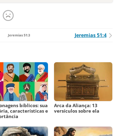
Jeremias 51:4
Jeremias 51:3
onagens bíblicos: sua
Arca da Aliança: 13
ória, características e
versículos sobre ela
ortância