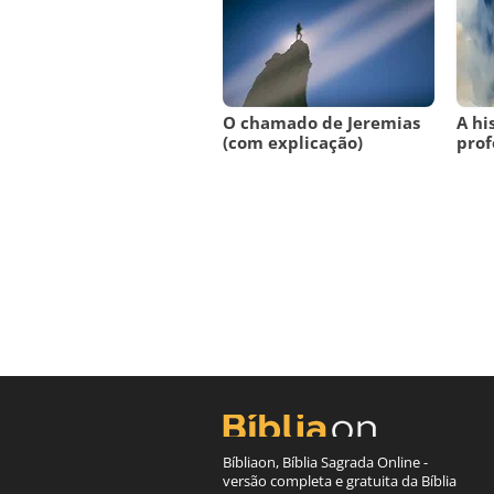
O chamado de Jeremias
A hi
(com explicação)
prof
Bíbliaon, Bíblia Sagrada Online -
versão completa e gratuita da Bíblia