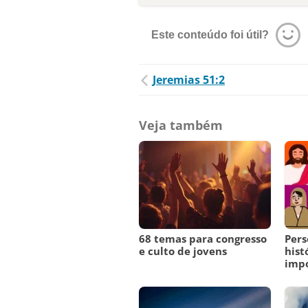
Este conteúdo foi útil?
Jeremias 51:2
Veja também
68 temas para congresso
Pers
e culto de jovens
hist
imp