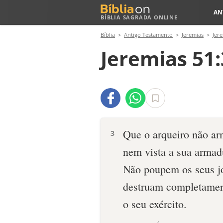
AN
BÍBLIA SAGRADA ONLINE
Bíblia
Antigo Testamento
Jeremias
Jer
Jeremias 51:
Que o arqueiro não ar
3
nem vista a sua armad
Não poupem os seus jo
destruam completame
o seu exército.