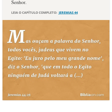
Senhor.
10 MANDAMENTOS
LEIA O CAPÍTULO COMPLETO:
JEREMIAS 44
ESTUDOS BÍBLICOS
ESBOÇOS DE PREGAÇÃO
TEMAS
PERGUNTE À BÍBLIA
IA
TERMO BÍBLICO
JOGOS
QUEM SOMOS
LOJA BÍBLIAON