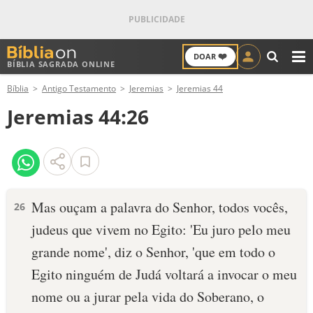
❤️
DOAR
BÍBLIA SAGRADA ONLINE
M
Bíblia
Antigo Testamento
Jeremias
Jeremias 44
ANTIGO TESTAMENTO
Jeremias 44:26
NOVO TESTAMENTO
VERSÍCULOS
VERSÍCULO DO DIA
Mas ouçam a palavra do Senhor, todos vocês,
26
judeus que vivem no Egito: 'Eu juro pelo meu
PALAVRA DO DIA
grande nome', diz o Senhor, 'que em todo o
SALMO DO DIA
Egito ninguém de Judá voltará a invocar o meu
nome ou a jurar pela vida do Soberano, o
DEVOCIONAL DIÁRIO